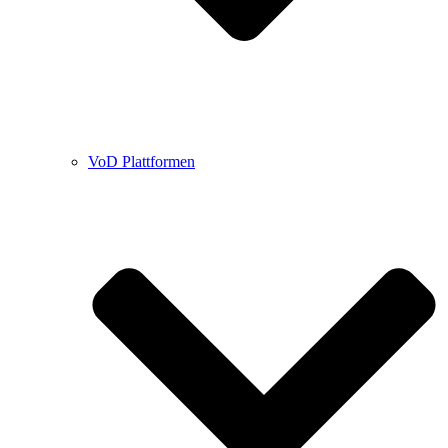
VoD Plattformen