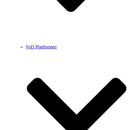
VoD Plattformen