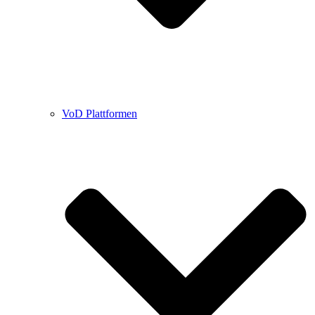
VoD Plattformen