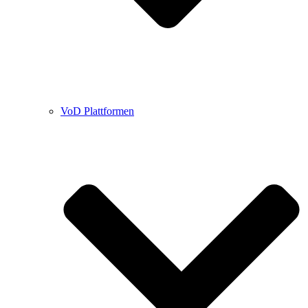
VoD Plattformen