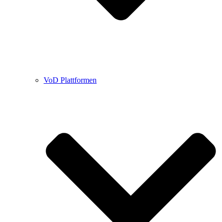
VoD Plattformen