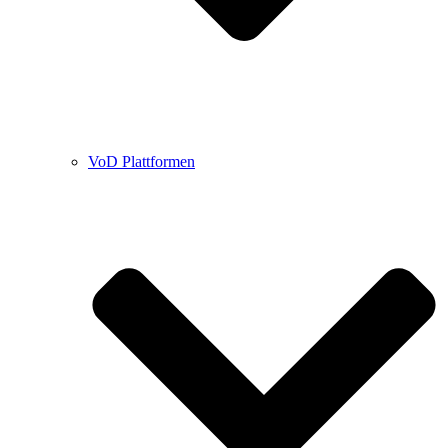
VoD Plattformen