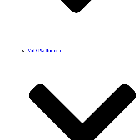
VoD Plattformen