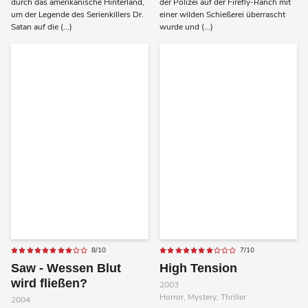
durch das amerikanische Hinterland,
der Polizei auf der Firefly-Ranch mit
um der Legende des Serienkillers Dr.
einer wilden Schießerei überrascht
Satan auf die (...)
wurde und (...)
8/10
7/10
Saw - Wessen Blut
High Tension
wird fließen?
2003
Horror, Mystery, Thriller
2004