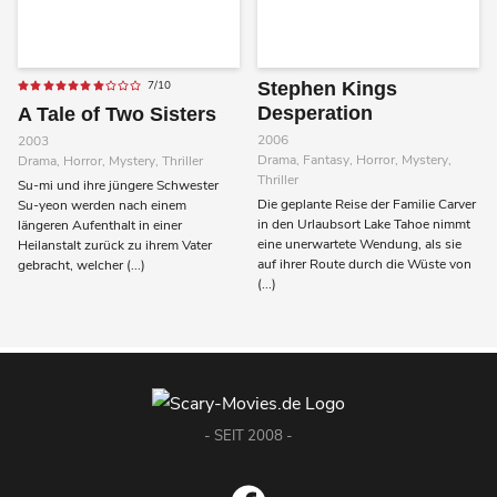
7/10
Stephen Kings
Desperation
A Tale of Two Sisters
2006
2003
Drama, Fantasy, Horror, Mystery,
Drama, Horror, Mystery, Thriller
Thriller
Su-mi und ihre jüngere Schwester
Die geplante Reise der Familie Carver
Su-yeon werden nach einem
in den Urlaubsort Lake Tahoe nimmt
längeren Aufenthalt in einer
eine unerwartete Wendung, als sie
Heilanstalt zurück zu ihrem Vater
auf ihrer Route durch die Wüste von
gebracht, welcher (...)
(...)
- SEIT 2008 -