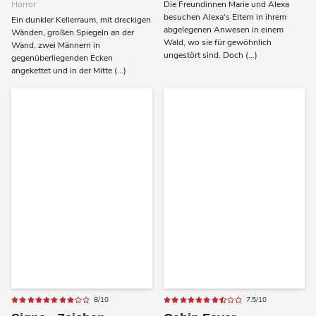
Horror
Die Freundinnen Marie und Alexa
besuchen Alexa's Eltern in ihrem
Ein dunkler Kellerraum, mit dreckigen
abgelegenen Anwesen in einem
Wänden, großen Spiegeln an der
Wald, wo sie für gewöhnlich
Wand, zwei Männern in
ungestört sind. Doch (...)
gegenüberliegenden Ecken
angekettet und in der Mitte (...)
8/10
7.5/10