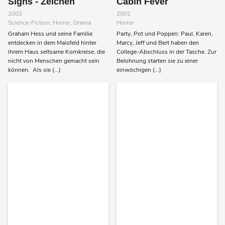
Signs - Zeichen
Cabin Fever
2002
2002
Science-Fiction, Horror, Drama
Horror
Graham Hess und seine Familie
Party, Pot und Poppen: Paul, Karen,
entdecken in dem Maisfeld hinter
Marcy, Jeff und Bert haben den
ihrem Haus seltsame Kornkreise, die
College-Abschluss in der Tasche. Zur
nicht von Menschen gemacht sein
Belohnung starten sie zu einer
können. Als sie (...)
einwöchigen (...)