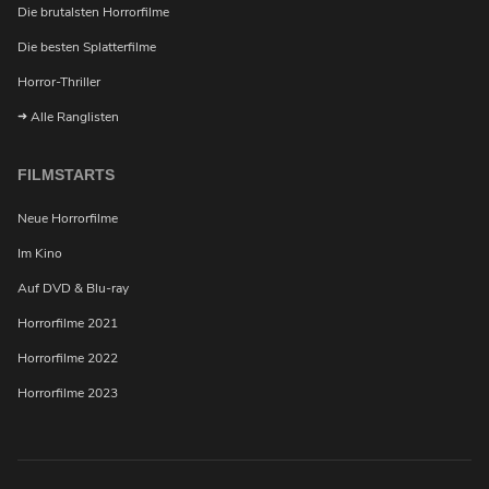
Die brutalsten Horrorfilme
Möchtest du bei Neuigkeiten über Horrorfilme von
uns benachrichtigt werden?
Die besten Splatterfilme
Horror-Thriller
Alle Ranglisten
FILMSTARTS
Neue Horrorfilme
Im Kino
Auf DVD & Blu-ray
Horrorfilme 2021
Horrorfilme 2022
Horrorfilme 2023