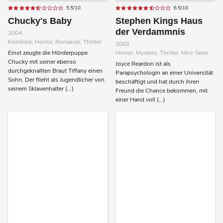
5.5/10
6.5/10
Chucky's Baby
Stephen Kings Haus
der Verdammnis
2004
Komödie, Horror, Romanze, Thriller
2002
Einst zeugte die Mörderpuppe
Horror, Mystery, Thriller, Mini-Serie
Chucky mit seiner ebenso
Joyce Reardon ist als
durchgeknallten Braut Tiffany einen
Parapsychologin an einer Universität
Sohn. Der flieht als Jugendlicher von
beschäftigt und hat durch ihren
seinem Sklavenhalter (...)
Freund die Chance bekommen, mit
einer Hand voll (...)