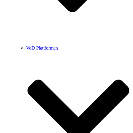
VoD Plattformen