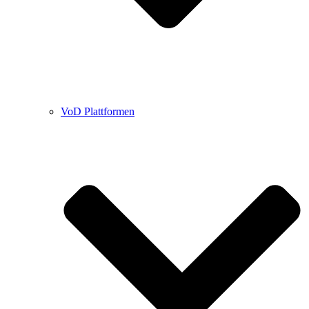
VoD Plattformen