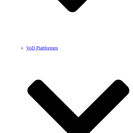
VoD Plattformen