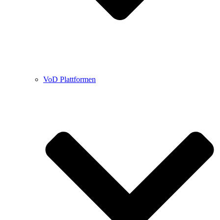
VoD Plattformen