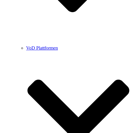
VoD Plattformen