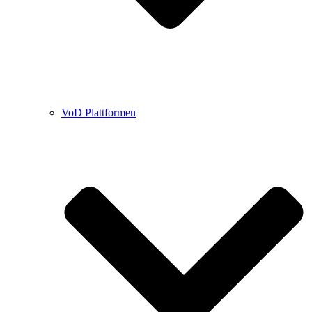
VoD Plattformen