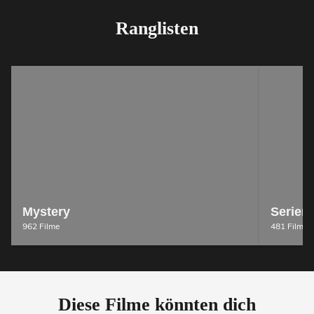
Ranglisten
Mystery
Serienk
962 Filme
481 Filme
Diese Filme könnten dich