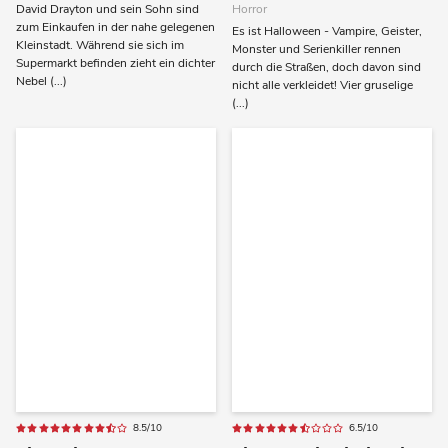
David Drayton und sein Sohn sind
Horror
zum Einkaufen in der nahe gelegenen
Es ist Halloween - Vampire, Geister,
Kleinstadt. Während sie sich im
Monster und Serienkiller rennen
Supermarkt befinden zieht ein dichter
durch die Straßen, doch davon sind
Nebel (...)
nicht alle verkleidet! Vier gruselige
(...)
8.5/10
6.5/10