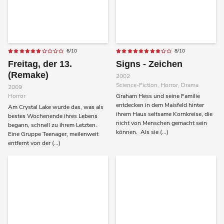
6/10
8/10
Freitag, der 13.
Signs - Zeichen
(Remake)
2002
Science-Fiction, Horror, Drama
2009
Horror
Graham Hess und seine Familie
entdecken in dem Maisfeld hinter
Am Crystal Lake wurde das, was als
ihrem Haus seltsame Kornkreise, die
bestes Wochenende ihres Lebens
nicht von Menschen gemacht sein
begann, schnell zu ihrem Letzten.
können. Als sie (...)
Eine Gruppe Teenager, meilenweit
entfernt von der (...)