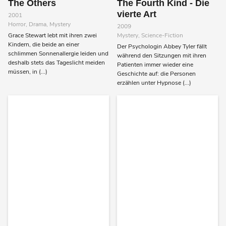
The Others
The Fourth Kind - Die
vierte Art
2001
Horror, Drama, Mystery
2009
Grace Stewart lebt mit ihren zwei
Mystery, Science-Fiction
Kindern, die beide an einer
Der Psychologin Abbey Tyler fällt
schlimmen Sonnenallergie leiden und
während den Sitzungen mit ihren
deshalb stets das Tageslicht meiden
Patienten immer wieder eine
müssen, in (...)
Geschichte auf: die Personen
erzählen unter Hypnose (...)