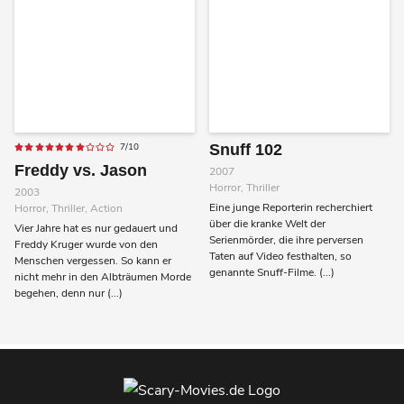
7/10
Snuff 102
Freddy vs. Jason
2007
Horror, Thriller
2003
Eine junge Reporterin recherchiert
Horror, Thriller, Action
über die kranke Welt der
Vier Jahre hat es nur gedauert und
Serienmörder, die ihre perversen
Freddy Kruger wurde von den
Taten auf Video festhalten, so
Menschen vergessen. So kann er
genannte Snuff-Filme. (...)
nicht mehr in den Albträumen Morde
begehen, denn nur (...)