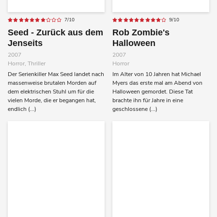
7/10
9/10
Seed - Zurück aus dem
Rob Zombie's
Jenseits
Halloween
2007
2007
Horror, Thriller
Horror
Der Serienkiller Max Seed landet nach
Im Alter von 10 Jahren hat Michael
massenweise brutalen Morden auf
Myers das erste mal am Abend von
dem elektrischen Stuhl um für die
Halloween gemordet. Diese Tat
vielen Morde, die er begangen hat,
brachte ihn für Jahre in eine
endlich (...)
geschlossene (...)