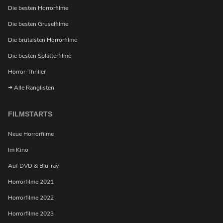
Die besten Horrorfilme
Die besten Gruselfilme
Die brutalsten Horrorfilme
Möchtest du bei Neuigkeiten über Horrorfilme von
uns benachrichtigt werden?
Die besten Splatterfilme
Horror-Thriller
Alle Ranglisten
FILMSTARTS
Neue Horrorfilme
Im Kino
Auf DVD & Blu-ray
Horrorfilme 2021
Horrorfilme 2022
Horrorfilme 2023