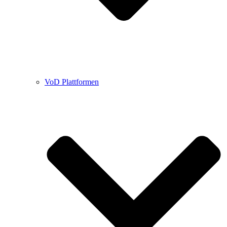
VoD Plattformen