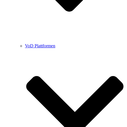
VoD Plattformen