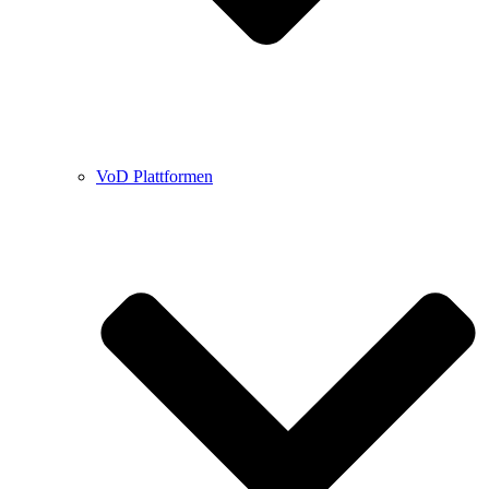
VoD Plattformen