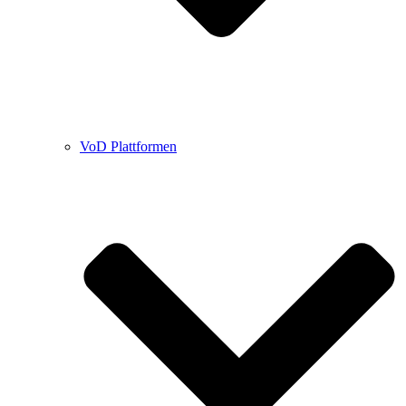
VoD Plattformen