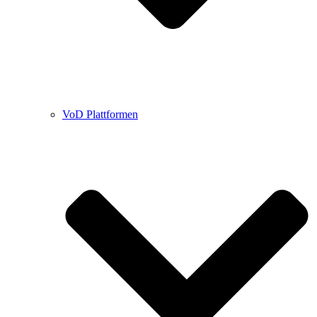
VoD Plattformen