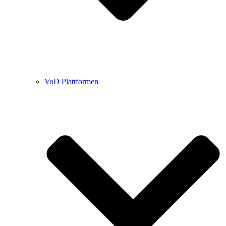
VoD Plattformen