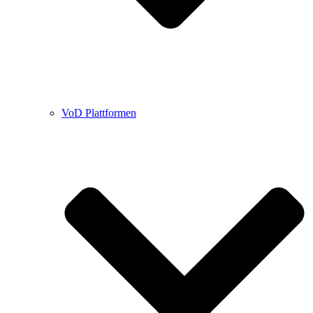
VoD Plattformen