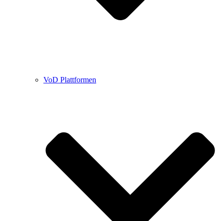
VoD Plattformen