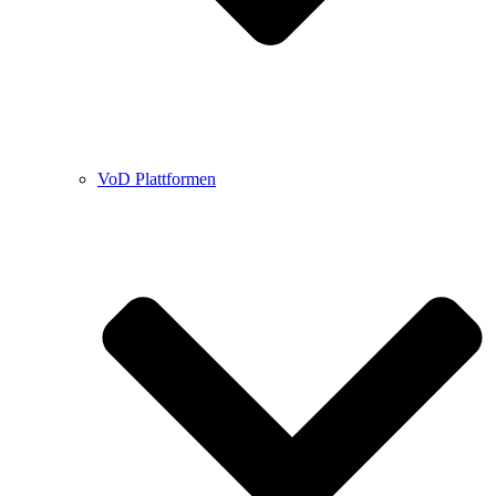
VoD Plattformen