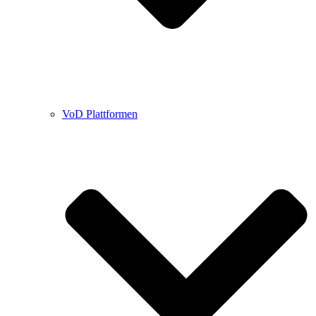
VoD Plattformen