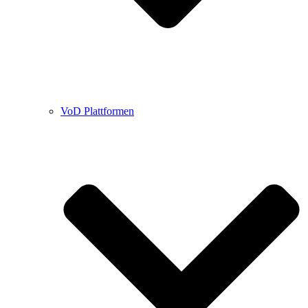
VoD Plattformen