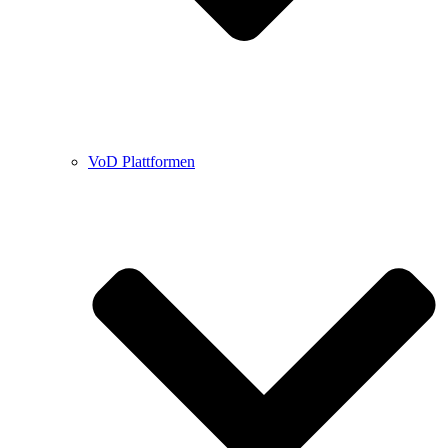
VoD Plattformen