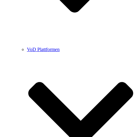
VoD Plattformen