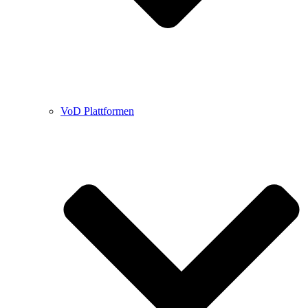
VoD Plattformen