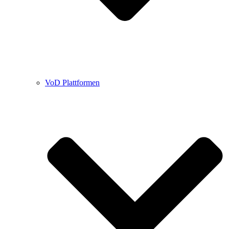
VoD Plattformen