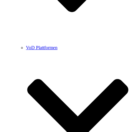
VoD Plattformen