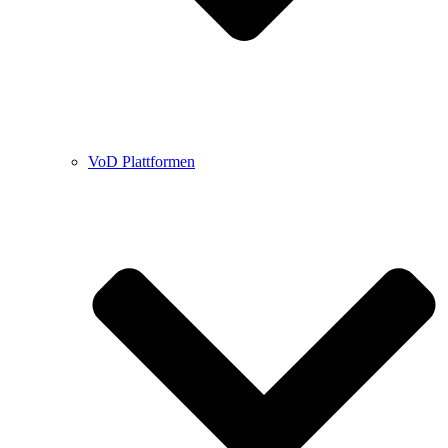
VoD Plattformen