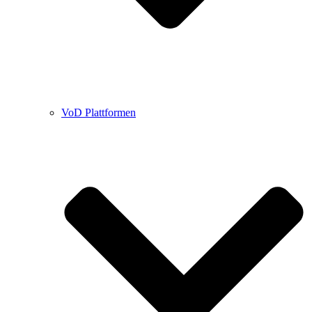
VoD Plattformen