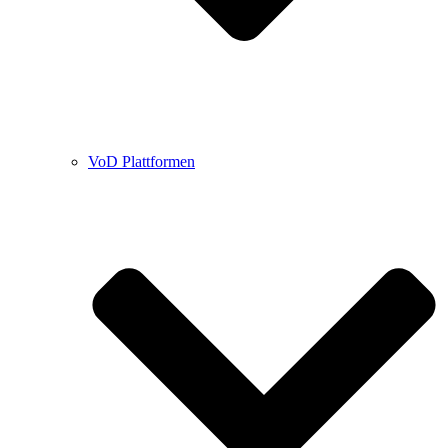
VoD Plattformen