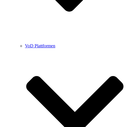
VoD Plattformen