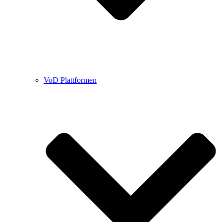
VoD Plattformen