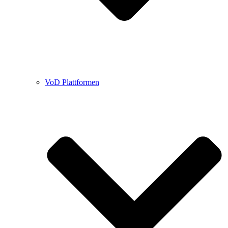
VoD Plattformen