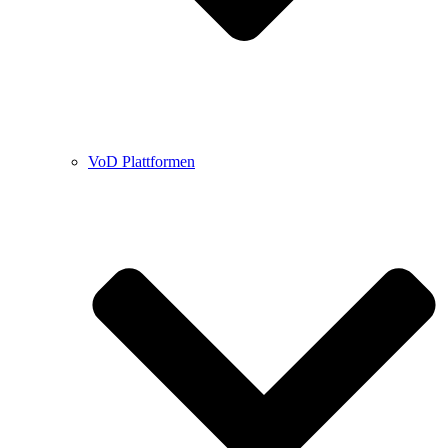
VoD Plattformen