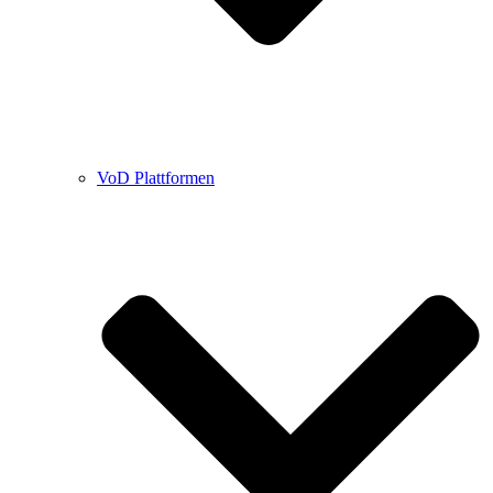
VoD Plattformen