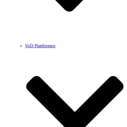
VoD Plattformen