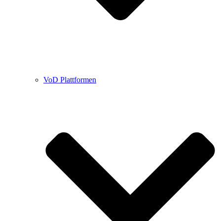
VoD Plattformen