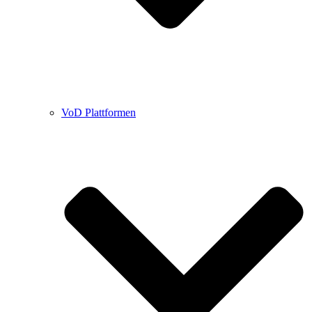
VoD Plattformen