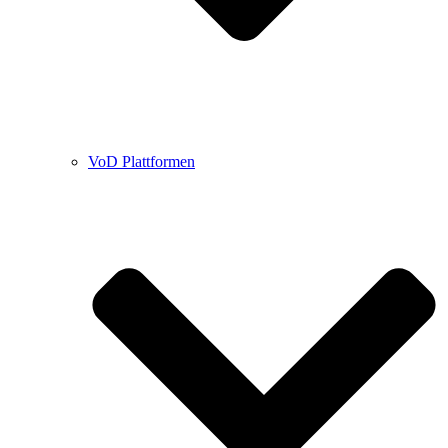
VoD Plattformen