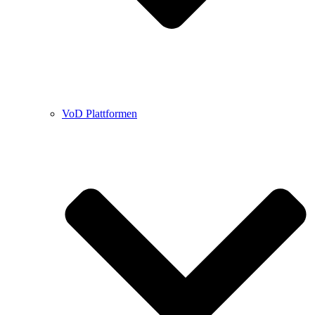
VoD Plattformen