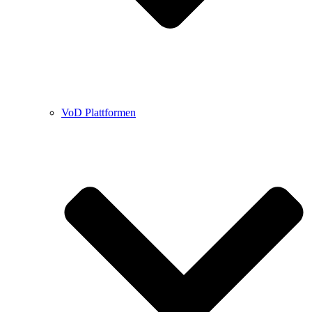
VoD Plattformen