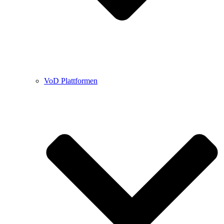
VoD Plattformen