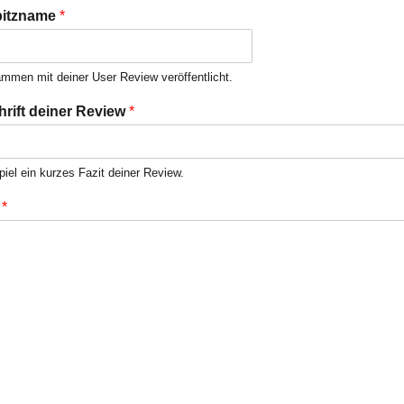
3
4
5
6
7
8
9
10
pitzname
*
von
von
von
von
von
von
von
von
10
10
10
10
10
10
10
10
mmen mit deiner User Review veröffentlicht.
rift deiner Review
*
iel ein kurzes Fazit deiner Review.
w
*