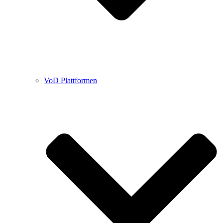
VoD Plattformen