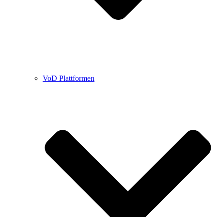
VoD Plattformen