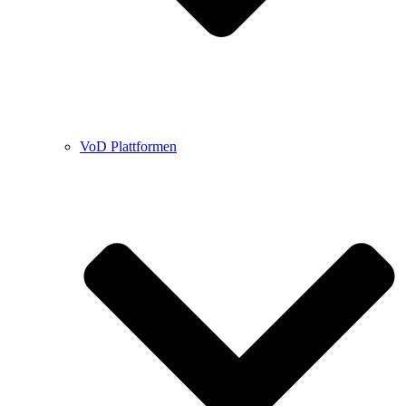
VoD Plattformen